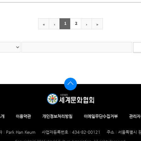
일사업
통일사업
통일
 대사 축사
주한 오만대사 축사
영킴 하원
«
‹
›
»
1
2
소개
이용약관
개인정보처리방침
이메일무단수집거부
관리자
 : Park Han Keum
사업자등록번호 : 434-82-00121
주소 : 서울특별시 광