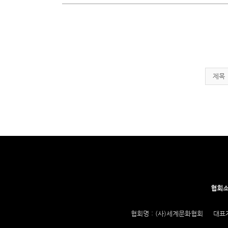
통일사업
통
칼리드 압델라흐만 주한 이집...
우크라이나
협회
협회명 : (사)세계문화협회
대표자