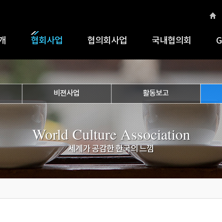
개
협회사업
협의회사업
국내협의회
G
비젼사업
활동보고
World Culture Association
세계가 공감한 한국의 느낌