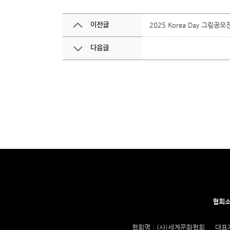
이전글
2025 Korea Day 그림공모
다음글
협회
협회명 : (사)세계문화협회
대표자