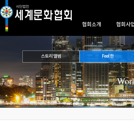
협회소개
협회사
스토리 앨범
Feel 한
Worl