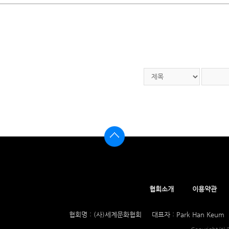
세계건축문화협의회
세계건축문화협의회
월드 타워
협회소개
이용약관
협회명 : (사)세계문화협회
대표자 : Park Han Keum