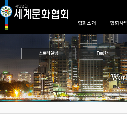
협회소개
협회사
스토리 앨범
Feel 한
Worl