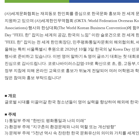
(
사
)
세계문화협회는
재외동포 한인회를 중심으로 한국문화 홍보와 전 세계 
지원하고 있으며
(
사
)
세계한인무역협회
(OKTA :World Federation Overseas Ko
Associations)
행사와 한상대회
(The World Korean Business Convention)
에 함
Day
“FEEL
한
”
잡지는 세계의 공감
,
한국의 느낌
”
이란 슬로건으로 전 세계 
"FEEL
한
”
잡지는 전 세계 한인회장단
,
민주평화통일자문회의 해외협의회
,
올해는 특히
서울특별시 후원
으로
2020
년
10
월
3
일 한국의 날
Korea Day
선
행사로 준비하고 있습니다
.
이번 영어 말하기
&
영어 글쓰기 대회는 첫 대회
진심으로 감사드립니다
.
코로나바이러스감염
-19
로 확산으로 초
,
중
,
고등부
,
정부 지침에 의해 온라인 교육으로 홍보가 뒤늦게 전달되어 여러 어학원과
많은 참여와 홍보 부탁드립니다
!
■
개요
글로벌 시대를 이끌어갈 한국 청소년들이 영어 실력을 향상하여 해외에 한국
■
주제
1)
통일부 주제
“
한반도 평화통일과 나의 미래
”
2)
환경부 주제
“
지구촌의 환경문제와 나의 역할 또는 개선방향
”
3)
문체부 주제
“5
천년 역사 속 찬란한 한국 문화유산의 의미와 가치를 세계