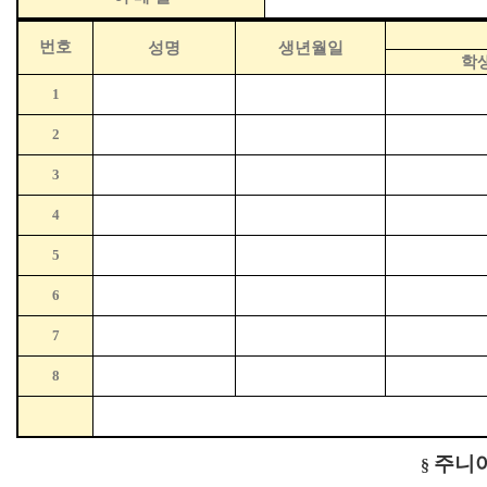
번호
성명
생년월일
학
1
2
3
4
5
6
7
8
주니
§