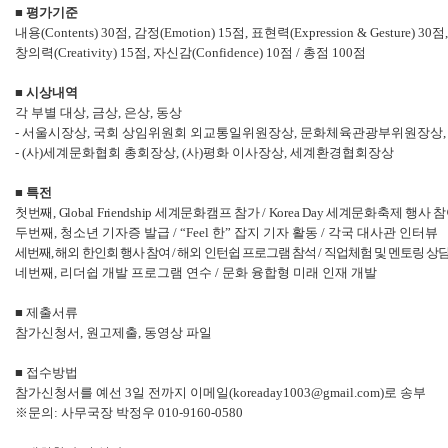
■
평가기준
내용
(Contents) 30
점
,
감정
(Emotion) 15
점
,
표현력
(Expression & Gesture) 30
점
,
창의력
(Creativity) 15
점
,
자신감
(Confidence) 10
점
/
총점
100
점
■
시상내역
각 부별 대상
,
금상
,
은상
,
동상
-
서울시장상
,
국회 상임위원회 외교통일위원장상
,
문화체육관광부위원장상
- (
사
)
세계문화협회 총회장상
, (
사
)
평화 이사장상
,
세계환경협회장상
■
특전
첫번째
, Global Friendship
세계문화캠프 참가
/ Korea Day
세계문화축제 행사 참
두번째
,
청소년 기자증 발급
/ “Feel
한
”
잡지 기자 활동
/
각국 대사관 인터뷰
세번째
,
해외 한인회 행사 참여
/
해외 인턴쉽 프로그램 참석
/
직업체험 및 멘토링 상
네번째
,
리더쉽 개발 프로그램 연수
/
문화 융합형 미래 인재 개발
■
제출서류
참가신청서
,
원고제출
,
동영상 파일
■
접수방법
참가신청서를 예선
3
일 전까지 이메일
(
koreaday1003@gmail.com
)
로 송부
※
문의
:
사무국장 박정우
010-9160-0580