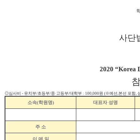
학
사단
2020 “Korea
참
◎
심사비
-
유치부
/
초등부
/
중
·
고등부
/
대학부
: 100,000
원
(
※
예선
,
본선 포함
,
소속
(
학원명
)
대표자 성명
주 소
이 메 일