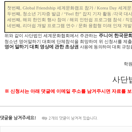
첫번째
, Global Friendship
세계문화캠프 참가
/ Korea Day
세계문
두번째
,
청소년 기자증 발급
/ “Feel
한
”
잡지 기자 활동
/
각국 대
세번째
,
해외 한인회 행사 참여
/
해외 인턴쉽 프로그램 참석
/
직
네번째
,
리더쉽 개발 프로그램 연수
/
문화 융합형 미래 인재 개발
주니어 한국문화
위와 같이 사단법인 세계문화협회에서 주관하는
청소년 영어말하기 대회에 단체참석을 희망하며 위 신청서를 제
영어 말하기 대회 영상에 관한 초상권
사용에 동의하며 대회 규정
학원
사단
※
신청서는 아래 댓글에 이메일 주소를 남겨주시면 자료를
댓글을 남겨주세요!
2
개의 댓글이 남겨져 있습니다.