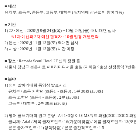
■
대상
유치부
,
초등부
,
중등부
,
고등부
,
대학부
(
※
지역에 상관없이 참여가능
)
■
기간
1)
2
차 예선
: 2020
년
9
월
24
일
(
목
) ~ 10
월
24
일
(
금
)
※
비대면 심사
※
1
차 예선과
2
차 예선 합격자
: 10
월 말경 개별연락
2)
본선
: 2020
년
11
월
13
일
(
토
)
※
대면 심사
3)
시상
: 2020
년
11
월
13
일
(
토
) 시간 미정
■
장소
:
Ramada Seoul Hotel 2F
신의 정원 홀
서울시 강남구 봉은사로
410
라마다서울 호텔
(
지하철
9
호선 선정릉역
3
번출
■
분야
1)
영어 말하기대회 동영상 발표시간
유치부
/
초등 저학년
(
초등
1 ~
초등
3) : 1
분
30
초
(±30
초
)
초등 고학년
(
초등
4 ~
초등
6) : 2
분
(±30
초
)
고등부
/
대학부
: 2
분
30
초
(±30
초
)
2)
영어 글쓰기대회 원고 분량
- A4 1~3
장 이내
MS
워드 파일
(DOC, DOCX
파
글씨체
: Arial /
제목 글자포인트
: 16(
가운데맞춤
) /
이름 글자포인트
: 13(
오
본문 글자포인트
: 11(
양쪽맞춤
) /
본문 줄간격포인트
: 1.5