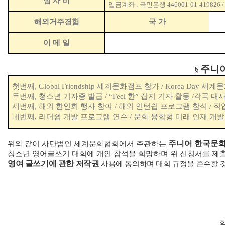
심 사 비
입금계좌
:
국민은행
446001-01-419826 
해외거주경험
국 가
이 메 일
주니
§
첫번째
, Global Friendship
세계문화캠프 참가
/ Korea Day
세계문
두번째
,
청소년 기자증 발급
/ “Feel
한
”
잡지 기자 활동
/
각국 대
세번째
,
해외 한인회 행사 참여
/
해외 인턴쉽 프로그램 참석
/
직
네번째
,
리더쉽 개발 프로그램 연수
/
문화 융합형 미래 인재 개발
주니어 한국문화
위와 같이 사단법인 세계문화협회에서 주관하는
청소년 영어글쓰기 대회에 개인 참석을 희망하며 위 신청서를 제
영여 글쓰기에 관한 저작권
사용에 동의하며 대회 규정을 준수할 