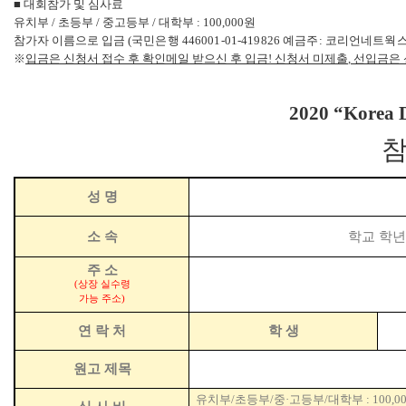
■
대회참가 및 심사료
유치부
/
초등부
/
중고등부
/
대학부
: 100,000
원
참가자 이름으로 입금
(
국민은행
446001-01-419826
예금주
:
코리언네트웍
※
입금은 신청서 접수 후 확인메일 받으신 후 입금
!
신청서 미제출
,
선입금은 
2020 “Korea
참
성 명
소 속
학교 학년
주 소
(
상장 실수령
가능 주소
)
연 락 처
학 생
원고 제목
유치부
/
초등부
/
중
·
고등부
/
대학부
: 100,0