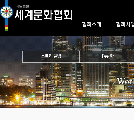
협회소개
협회사
스토리 앨범
Feel 한
Worl